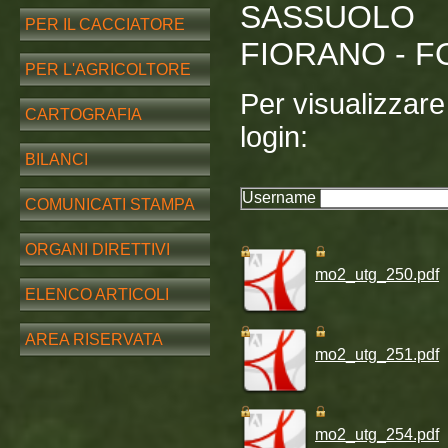
SASSUOLO
PER IL CACCIATORE
FIORANO - F
PER L'AGRICOLTORE
Per visualizzare i
CARTOGRAFIA
login:
BILANCI
Username
COMUNICATI STAMPA
ORGANI DIRETTIVI
mo2_utg_250.pdf
ELENCO ARTICOLI
AREA RISERVATA
mo2_utg_251.pdf
mo2_utg_254.pdf