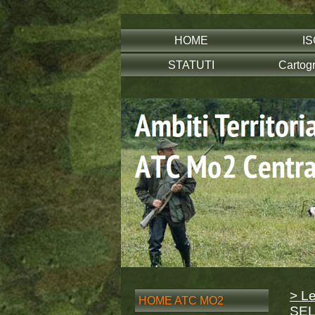
HOME
IS
STATUTI
Cartog
> L
HOME ATC MO2
SEL