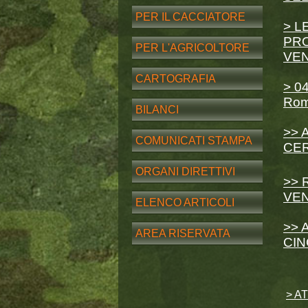
PER IL CACCIATORE
> L
PRO
PER L'AGRICOLTORE
VE
CARTOGRAFIA
> 04
Rom
BILANCI
>> 
COMUNICATI STAMPA
CER
ORGANI DIRETTIVI
>> 
VEN
ELENCO ARTICOLI
>> 
AREA RISERVATA
CIN
> A